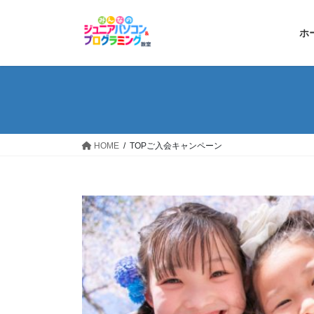
コ
ナ
ン
ビ
ホ
テ
ゲ
ン
ー
ツ
シ
へ
ョ
ス
ン
キ
に
ッ
移
HOME
TOPご入会キャンペーン
プ
動