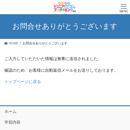
コ
ナ
ン
ビ
MENU
テ
ゲ
ン
ー
お問合せありがとうございます
ツ
シ
へ
ョ
ス
ン
HOME
お問合せありがとうございます
キ
に
ッ
移
プ
動
ご入力していただいた情報は無事に送信されました。
確認のため、お客様に自動返信メールをお送りしております。
トップページに戻る
ホーム
学習内容