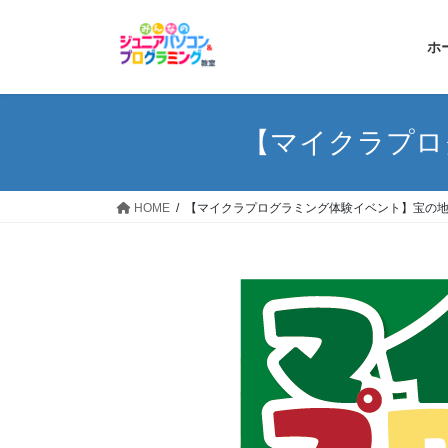
コ
ナ
ン
ビ
ホ
テ
ゲ
ン
ー
ツ
シ
へ
ョ
【マイクラプロ
ス
ン
キ
に
ッ
移
HOME
【マイクラプログラミング体験イベント】宝の
プ
動