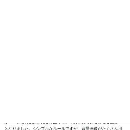
卓球の玉が向こうへ行ったり向かってきたり、タイミングをよく
見て打ち返せ！ラリーが続くほど得点が増えるぞ。跳ねにやすさ
を設定できるので、自分がプレイしやすい設定を探してみよう！
いったいこの遠近感はどうやってプログラムしてるんでしょう
か？？作者の技術が光る作品です。中身を見てみるとなるほど～
となりました。シンプルなルールですが、背景画像がたくさん用