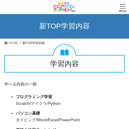
コ
ナ
ン
ビ
MENU
テ
ゲ
ン
ー
新TOP学習内容
ツ
シ
へ
ョ
ス
ン
HOME
新TOP学習内容
キ
に
ッ
移
プ
動
学習内容
学べる内容の一例
プログラミング学習
Scratch/マイクラ/Python
パソコン基礎
タイピング/Word/Excel/PowerPoint